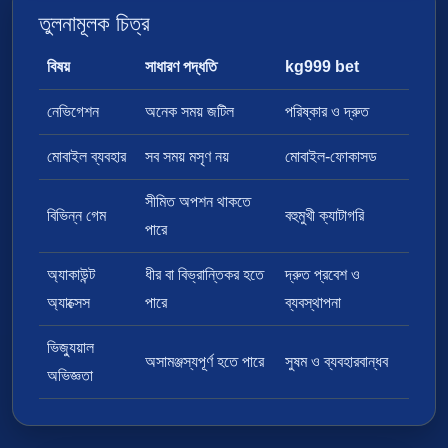
তুলনামূলক চিত্র
বিষয়
সাধারণ পদ্ধতি
kg999 bet
নেভিগেশন
অনেক সময় জটিল
পরিষ্কার ও দ্রুত
মোবাইল ব্যবহার
সব সময় মসৃণ নয়
মোবাইল-ফোকাসড
সীমিত অপশন থাকতে
বিভিন্ন গেম
বহুমুখী ক্যাটাগরি
পারে
অ্যাকাউন্ট
ধীর বা বিভ্রান্তিকর হতে
দ্রুত প্রবেশ ও
অ্যাক্সেস
পারে
ব্যবস্থাপনা
ভিজ্যুয়াল
অসামঞ্জস্যপূর্ণ হতে পারে
সুষম ও ব্যবহারবান্ধব
অভিজ্ঞতা