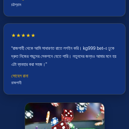
চট্টগ্রাম
★★★★★
“রাজশাহী থেকে আমি সাধারণত রাতে লগইন করি। kg999 bet-এ ঢুকে
দ্রুত নিজের পছন্দের সেকশনে যেতে পারি। নতুনদের জন্যও আমার মনে হয়
এটা ব্যবহার করা সহজ।”
সোহেল রানা
রাজশাহী