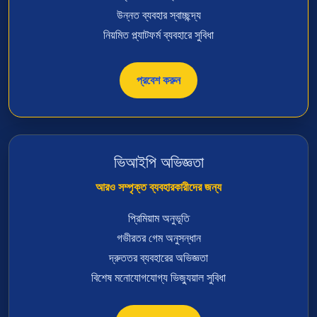
উন্নত ব্যবহার স্বাচ্ছন্দ্য
নিয়মিত প্ল্যাটফর্ম ব্যবহারে সুবিধা
প্রবেশ করুন
ভিআইপি অভিজ্ঞতা
আরও সম্পৃক্ত ব্যবহারকারীদের জন্য
প্রিমিয়াম অনুভূতি
গভীরতর গেম অনুসন্ধান
দ্রুততর ব্যবহারের অভিজ্ঞতা
বিশেষ মনোযোগযোগ্য ভিজ্যুয়াল সুবিধা