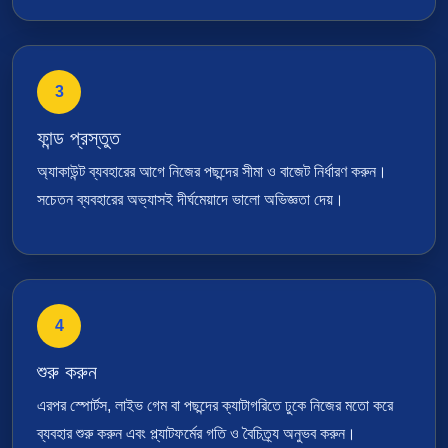
3
ফান্ড প্রস্তুত
অ্যাকাউন্ট ব্যবহারের আগে নিজের পছন্দের সীমা ও বাজেট নির্ধারণ করুন।
সচেতন ব্যবহারের অভ্যাসই দীর্ঘমেয়াদে ভালো অভিজ্ঞতা দেয়।
4
শুরু করুন
এরপর স্পোর্টস, লাইভ গেম বা পছন্দের ক্যাটাগরিতে ঢুকে নিজের মতো করে
ব্যবহার শুরু করুন এবং প্ল্যাটফর্মের গতি ও বৈচিত্র্য অনুভব করুন।