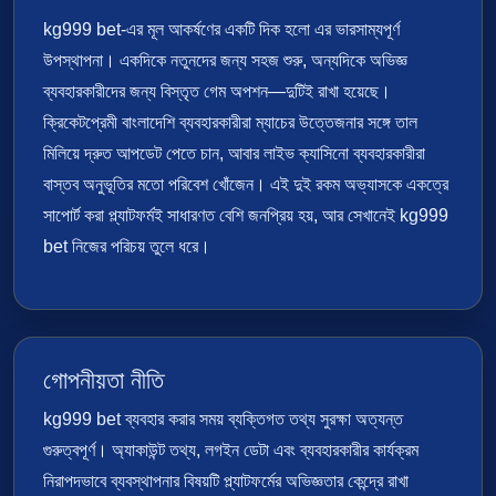
kg999 bet-এর মূল আকর্ষণের একটি দিক হলো এর ভারসাম্যপূর্ণ
উপস্থাপনা। একদিকে নতুনদের জন্য সহজ শুরু, অন্যদিকে অভিজ্ঞ
ব্যবহারকারীদের জন্য বিস্তৃত গেম অপশন—দুটিই রাখা হয়েছে।
ক্রিকেটপ্রেমী বাংলাদেশি ব্যবহারকারীরা ম্যাচের উত্তেজনার সঙ্গে তাল
মিলিয়ে দ্রুত আপডেট পেতে চান, আবার লাইভ ক্যাসিনো ব্যবহারকারীরা
বাস্তব অনুভূতির মতো পরিবেশ খোঁজেন। এই দুই রকম অভ্যাসকে একত্রে
সাপোর্ট করা প্ল্যাটফর্মই সাধারণত বেশি জনপ্রিয় হয়, আর সেখানেই kg999
bet নিজের পরিচয় তুলে ধরে।
গোপনীয়তা নীতি
kg999 bet ব্যবহার করার সময় ব্যক্তিগত তথ্য সুরক্ষা অত্যন্ত
গুরুত্বপূর্ণ। অ্যাকাউন্ট তথ্য, লগইন ডেটা এবং ব্যবহারকারীর কার্যক্রম
নিরাপদভাবে ব্যবস্থাপনার বিষয়টি প্ল্যাটফর্মের অভিজ্ঞতার কেন্দ্রে রাখা