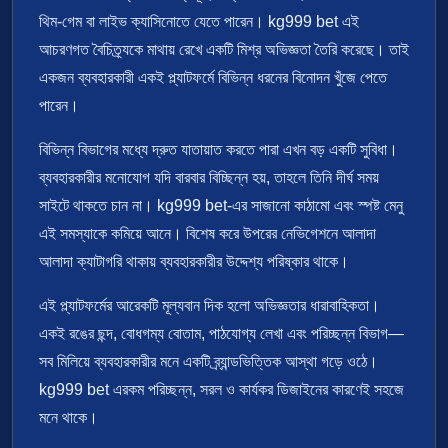
থিম-গেম বা লাইভ ক্যাসিনোতে যেতে পারেন। kg999 bet এই
আচরণগত বৈচিত্র্যকে মাথায় রেখে একটি মিশ্র অভিজ্ঞতা তৈরি করেছে। তাই
একজন ব্যবহারকারী একই প্ল্যাটফর্মে বিভিন্ন ধরনের বিনোদন খুঁজে পেতে
পারেন।
বিভিন্ন বিভাগের মধ্যে দ্রুত যাতায়াত করতে পারা এখন বড় একটি সুবিধা।
ব্যবহারকারীর মনোযোগ যদি বারবার বিচ্ছিন্ন হয়, তাহলে তিনি দীর্ঘ সময়
সাইটে থাকতে চান না। kg999 bet-এর সাজানো কাঠামো এবং স্পষ্ট মেনু
এই সমস্যাকে কমিয়ে আনে। বিশেষ করে উপরের নেভিগেশনে আলাদা
আলাদা ক্যাটাগরি থাকায় ব্যবহারকারীর উদ্দেশ্য পরিষ্কার থাকে।
এই প্ল্যাটফর্মের আরেকটি মূল্যবান দিক হলো অভিজ্ঞতার ধারাবাহিকতা।
একই রঙের ছন্দ, বোধগম্য বোতাম, পাঠযোগ্য লেখা এবং পরিচ্ছন্ন বিভাগ—
সব মিলিয়ে ব্যবহারকারীর মনে একটি ব্র্যান্ডভিত্তিক আস্থা গড়ে ওঠে।
kg999 bet এরকম পরিচ্ছন্ন, সরল ও কার্যকর ডিজাইনের কারণেই সহজে
মনে থাকে।