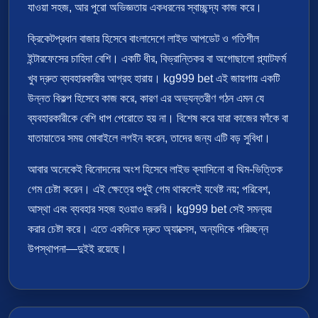
যাওয়া সহজ, আর পুরো অভিজ্ঞতায় একধরনের স্বাচ্ছন্দ্য কাজ করে।
ক্রিকেটপ্রধান বাজার হিসেবে বাংলাদেশে লাইভ আপডেট ও গতিশীল
ইন্টারফেসের চাহিদা বেশি। একটি ধীর, বিভ্রান্তিকর বা অগোছালো প্ল্যাটফর্ম
খুব দ্রুত ব্যবহারকারীর আগ্রহ হারায়। kg999 bet এই জায়গায় একটি
উন্নত বিকল্প হিসেবে কাজ করে, কারণ এর অভ্যন্তরীণ গঠন এমন যে
ব্যবহারকারীকে বেশি ধাপ পেরোতে হয় না। বিশেষ করে যারা কাজের ফাঁকে বা
যাতায়াতের সময় মোবাইলে লগইন করেন, তাদের জন্য এটি বড় সুবিধা।
আবার অনেকেই বিনোদনের অংশ হিসেবে লাইভ ক্যাসিনো বা থিম-ভিত্তিক
গেম চেষ্টা করেন। এই ক্ষেত্রে শুধুই গেম থাকলেই যথেষ্ট নয়; পরিবেশ,
আস্থা এবং ব্যবহার সহজ হওয়াও জরুরি। kg999 bet সেই সমন্বয়
করার চেষ্টা করে। এতে একদিকে দ্রুত অ্যাক্সেস, অন্যদিকে পরিচ্ছন্ন
উপস্থাপনা—দুইই রয়েছে।